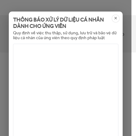
THÔNG BÁO XỬ LÝ DỮ LIỆU CÁ NHÂN
DÀNH CHO ỨNG VIÊN
Tin không khả dụng (hoặc đã hết hạn). Mời bạn
Quy định về việc thu thập, sử dụng, lưu trữ và bảo vệ dữ
xem các tin tuyển dụng khác bằng cách bấm vào
liệu cá nhân của ứng viên theo quy định pháp luật
đây
Back to