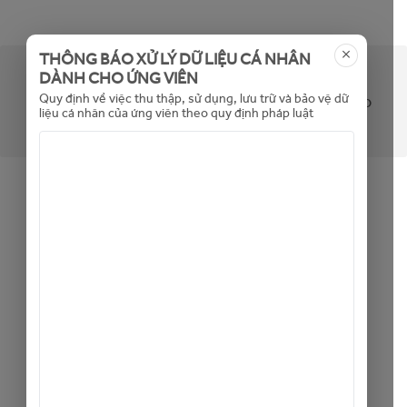
THÔNG BÁO XỬ LÝ DỮ LIỆU CÁ NHÂN
DÀNH CHO ỨNG VIÊN
Tin không khả dụng (hoặc đã hết hạn). Mời bạn
Quy định về việc thu thập, sử dụng, lưu trữ và bảo vệ dữ
xem các tin tuyển dụng khác bằng cách bấm vào
liệu cá nhân của ứng viên theo quy định pháp luật
đây
Back to