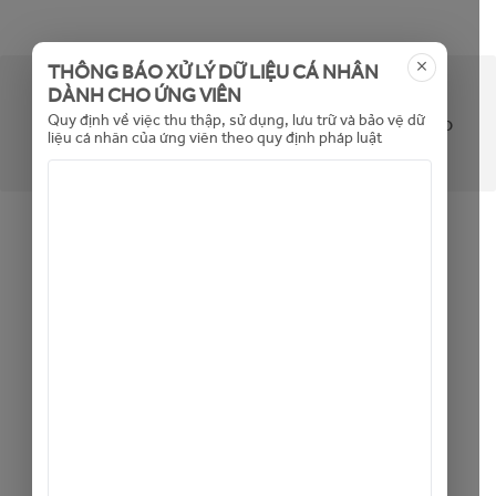
THÔNG BÁO XỬ LÝ DỮ LIỆU CÁ NHÂN
DÀNH CHO ỨNG VIÊN
Tin không khả dụng (hoặc đã hết hạn). Mời bạn
Quy định về việc thu thập, sử dụng, lưu trữ và bảo vệ dữ
xem các tin tuyển dụng khác bằng cách bấm vào
liệu cá nhân của ứng viên theo quy định pháp luật
đây
Back to