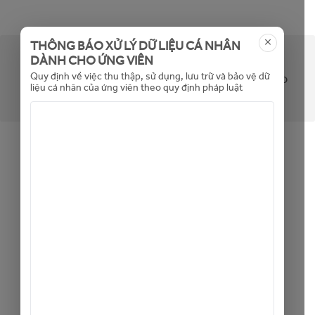
THÔNG BÁO XỬ LÝ DỮ LIỆU CÁ NHÂN
DÀNH CHO ỨNG VIÊN
Tin không khả dụng (hoặc đã hết hạn). Mời bạn
Quy định về việc thu thập, sử dụng, lưu trữ và bảo vệ dữ
xem các tin tuyển dụng khác bằng cách bấm vào
liệu cá nhân của ứng viên theo quy định pháp luật
đây
Back to