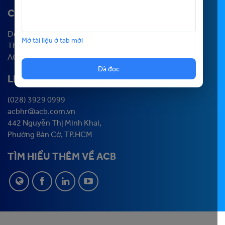
CHƯƠNG TRÌNH
Đối tác Sự nghiệp
Mở tài liệu ở tab mới
The Next Banker
ACB Experience
Đã đọc
LIÊN HỆ
(028) 3929 0999
acbhr@acb.com.vn
442 Nguyễn Thị Minh Khai,
Phường Bàn Cờ, TP.HCM
TÌM HIỂU THÊM VỀ ACB