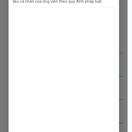
liệu cá nhân của ứng viên theo quy định pháp luật
Tải mẫu lý lịch ứng viên ACB
Tải mẫu lý lịch ứng viên ACB
(Nội bộ)
Chia sẻ với bạn bè:
Lương:
Thương lượng
Địa điểm làm việc:
Tp. Hồ Chí Minh
,
Experience
Hạn nộp hồ sơ:
30/07 — 31/08/2026