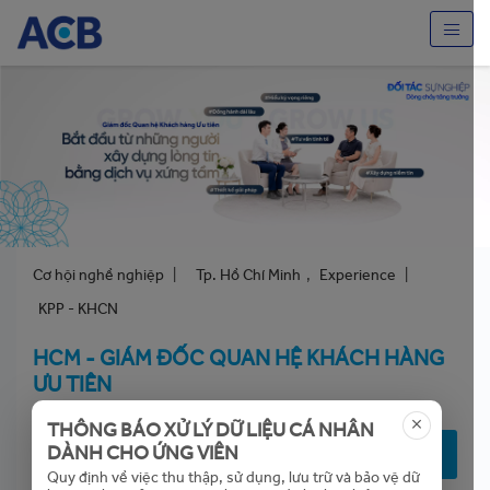
Cơ hội nghề nghiệp
|
Tp. Hồ Chí Minh
,
Experience
|
KPP - KHCN
HCM - GIÁM ĐỐC QUAN HỆ KHÁCH HÀNG
ƯU TIÊN
THÔNG BÁO XỬ LÝ DỮ LIỆU CÁ NHÂN
DÀNH CHO ỨNG VIÊN
NỘP ĐƠN ỨNG TUYỂN
Quy định về việc thu thập, sử dụng, lưu trữ và bảo vệ dữ