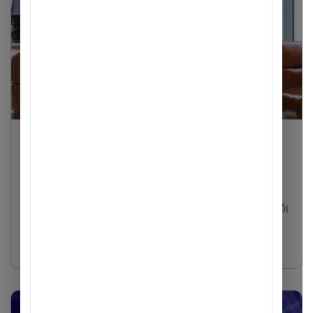
Đối tác sự nghiệp
Kết nối tài năng quản lý - Đồng hành cùng
chiến lược phát triển bền vững
ACB chính thức khởi động chiến dịch tuyển dụng đặc biệt: ĐỐI
TÁC SỰ NGHIỆP - CƠ HỘI DÀNH CHO ĐỘI NGŨ QUẢN LÝ,
nhằm tìm kiếm và đồng hành cùng...