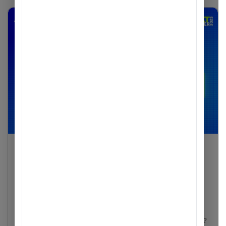
The Next Banker
The Next Banker 2025 – “I-zì” khai mở hành
trình sự nghiệp cùng ACB
Gen Z “I Zì” – Tuổi trẻ thiệt wow, tạo đà bứt phá để dẫn đầu
tương lai! Bạn đang là sinh viên khối ngành Tài chính – Ngân
hàng và mong muốn tìm được hướng đi phù hợp với bản thân?