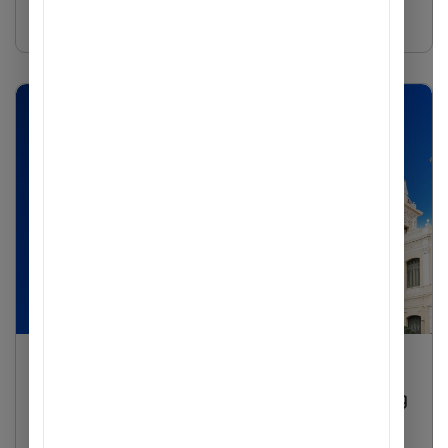
Bạn đang tìm kiếm ...
Tin tức
Ba thập kỷ ACB gắn bó đồng hành và trưởng
thành cùng TP. Hồ Chí Minh