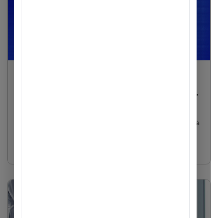
The Next Banker
The Next Banker 2025 - Đợt 2 đã khởi động,
đón chào các bạn trẻ tài năng
Nhiệt huyết, giàu tiềm năng và khao khát phát triển là điều mà
ACB luôn nhìn thấy ở các bạn sinh viên. Trải qua các năm
đồng...