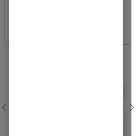
những giá trị TA vun đắp và để lại
“TA nhìn lại & để lại” kể câu chuyện ACB trên hành trình phát
triển với dấu ấn từ nhà sáng lập Ngân hàng Á Châu (ACB) Trần
Mộng Hùng...
Xem thêm