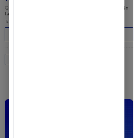
Quản lý Chuyển đổi - TMO
Hội sở (Tp. HCM)
;
[TMO] Nền
tảng Công nghệ
Toàn thời gian
Thương lượng
Ứng tuyển
1
2
CÂU CHUYỆN CỦA ACB