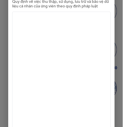
Quy định về việc thu thập, sử dụng, lưu trữ và bảo vệ dữ
liệu cá nhân của ứng viên theo quy định pháp luật
Hội Sở
Hồ Chí Minh
Hà Nội
Nam Hà Nội
Đông Bắc Bộ
Nam Trung Bộ
Bắc Trung Bộ
Đông Nam Bộ
ĐB Sông
Cửu Long