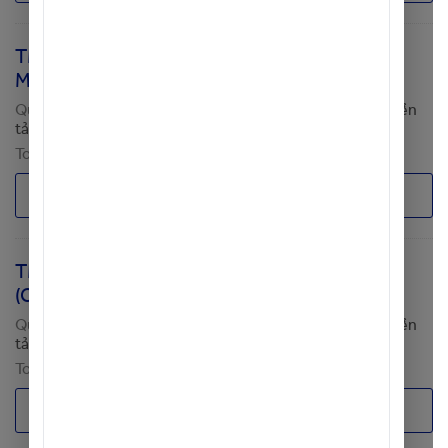
TMO - GĐ An Ninh Mạng (Cyber Security
Manager)
Quản lý Chuyển đổi - TMO
Hội sở (Tp. HCM)
;
[TMO] Nền
tảng Công nghệ
Toàn thời gian
Thương lượng
Ứng tuyển
TMO - Chuyên Gia Cao Cấp An Ninh Mạng
(Cybersecurity Expert/ Senior Manager)
Quản lý Chuyển đổi - TMO
Hội sở (Tp. HCM)
;
[TMO] Nền
tảng Công nghệ
Toàn thời gian
Thương lượng
Ứng tuyển