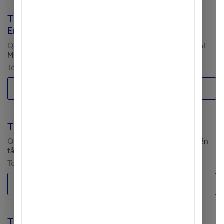
TMO - Chuyên gia Kiến trúc doanh nghiệp (
Enterprise Architecture Senior Manager)
Quản lý Chuyển đổi - TMO
Hội sở (Tp. HCM)
;
Tp. Hồ Chí
Minh
;
[TMO] Nền tảng Công nghệ
Toàn thời gian
Thương lượng
Ứng tuyển
TMO - Giám Đốc Hỗ Trợ Ứng Dụng
Quản lý Chuyển đổi - TMO
Hội sở (Tp. HCM)
;
[TMO] Nền
tảng Công nghệ
Toàn thời gian
Thương lượng
Ứng tuyển
TMO - Chuyên Gia Phát Triển Ứng Dụng