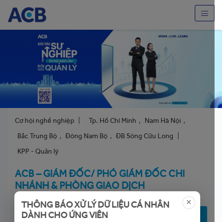
Cơ hội nghề nghiệp
|
Tp. Hồ Chí Minh
,
Nam Hà Nội
,
Bắc Trung Bộ
,
Đông Nam Bộ
,
ĐB Sông Cửu Long
|
KPP - Quản lý
ACB – GIÁM ĐỐC/ PHÓ GIÁM ĐỐC CHI
NHÁNH & PHÒNG GIAO DỊCH
THÔNG BÁO XỬ LÝ DỮ LIỆU CÁ NHÂN
DÀNH CHO ỨNG VIÊN
NỘP ĐƠN ỨNG TUYỂN