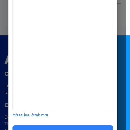
GROW
YOU : GROW US
Lời mời đến với hành trình
tăng trưởng bền vững cùng ACB
CHƯƠNG TRÌNH
Mở tài liệu ở tab mới
Đối tác Sự nghiệp
The Next Banker