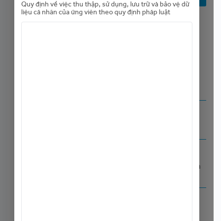
Quy định về việc thu thập, sử dụng, lưu trữ và bảo vệ dữ
liệu cá nhân của ứng viên theo quy định pháp luật
Tải mẫu lý lịch ứng viên ACB
Tải mẫu lý lịch ứng viên ACB
(Nội bộ)
Chia sẻ với bạn bè:
Lương:
Thương lượng
Địa điểm làm việc:
Tp. Hồ Chí Minh
,
Nam Hà Nội
,
Bắc Trung Bộ
,
Đông Nam
Bộ
,
ĐB Sông Cửu Long
Hạn nộp hồ sơ:
06/01 — 31/08/2026