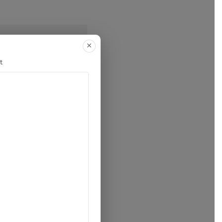
 bằng cách bấm vào
t