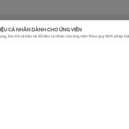
g (hoặc đã hết hạn). Mời bạn xem các tin tuyển dụng khác
LIỆU CÁ NHÂN DÀNH CHO ỨNG VIÊN
đây
ụng, lưu trữ và bảo vệ dữ liệu cá nhân của ứng viên theo quy định pháp luậ
Back to