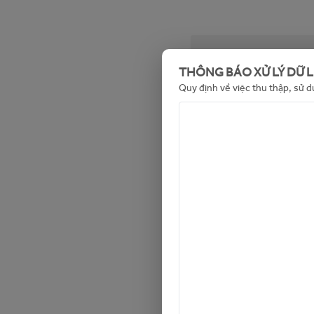
Tin không khả dụn
THÔNG BÁO XỬ LÝ DỮ 
Quy định về việc thu thập, sử d