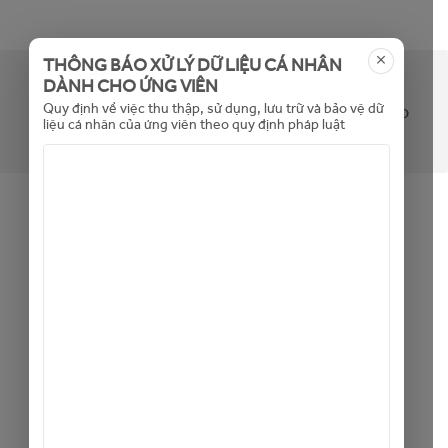
THÔNG BÁO XỬ LÝ DỮ LIỆU CÁ NHÂN
DÀNH CHO ỨNG VIÊN
Tin không khả dụng (hoặc đã hết hạn). Mời bạn
Quy định về việc thu thập, sử dụng, lưu trữ và bảo vệ dữ
xem các tin tuyển dụng khác bằng cách bấm vào
liệu cá nhân của ứng viên theo quy định pháp luật
đây
Back to