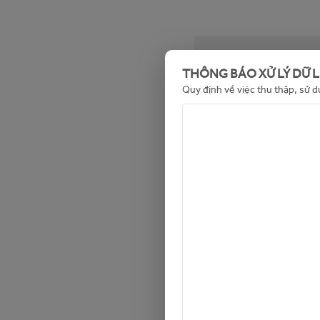
Tin không khả dụn
THÔNG BÁO XỬ LÝ DỮ 
Quy định về việc thu thập, sử d