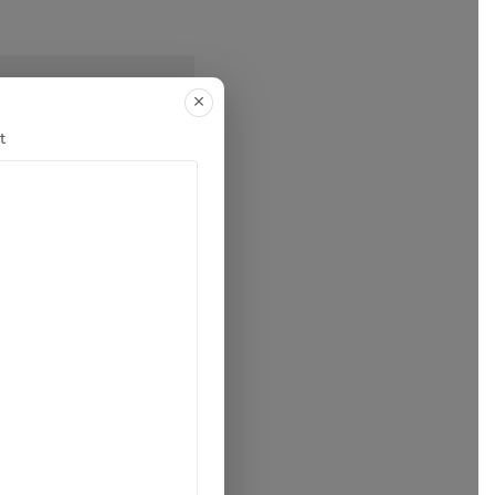
 bằng cách bấm vào
t