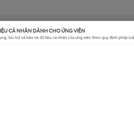
g (hoặc đã hết hạn). Mời bạn xem các tin tuyển dụng khác
LIỆU CÁ NHÂN DÀNH CHO ỨNG VIÊN
đây
ụng, lưu trữ và bảo vệ dữ liệu cá nhân của ứng viên theo quy định pháp luậ
Back to