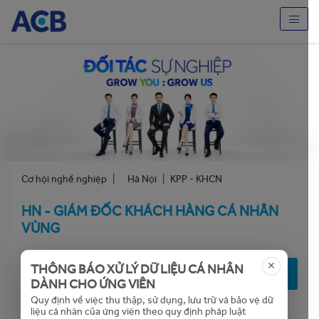
Cơ hội nghề nghiệp
|
Hà Nội
|
KPP - KHCN
HN - GIÁM ĐỐC KHÁCH HÀNG CÁ NHÂN
VÙNG
THÔNG BÁO XỬ LÝ DỮ LIỆU CÁ NHÂN
NỘP ĐƠN ỨNG TUYỂN
DÀNH CHO ỨNG VIÊN
Quy định về việc thu thập, sử dụng, lưu trữ và bảo vệ dữ
Tải mẫu lý lịch ứng viên ACB
liệu cá nhân của ứng viên theo quy định pháp luật