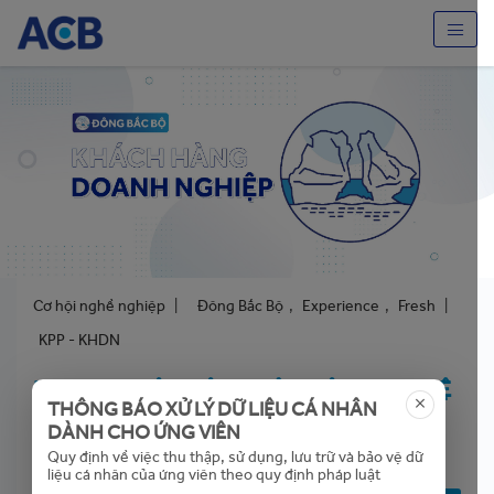
Cơ hội nghề nghiệp
|
Đông Bắc Bộ
,
Experience
,
Fresh
|
KPP - KHDN
DBB - CHUYÊN VIÊN/NHÂN VIÊN QUAN HỆ
THÔNG BÁO XỬ LÝ DỮ LIỆU CÁ NHÂN
KHÁCH HÀNG DOANH NGHIỆP (HẢI
DÀNH CHO ỨNG VIÊN
PHÒNG, BẮC NINH)
Quy định về việc thu thập, sử dụng, lưu trữ và bảo vệ dữ
liệu cá nhân của ứng viên theo quy định pháp luật