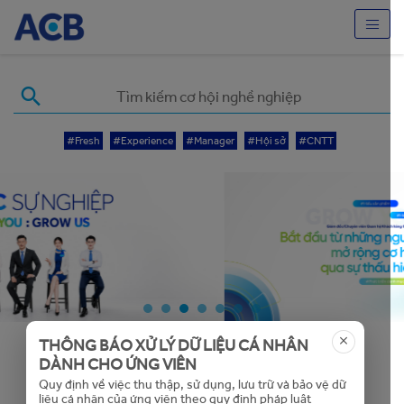
#Fresh
#Experience
#Manager
#Hội sở
#CNTT
THÔNG BÁO XỬ LÝ DỮ LIỆU CÁ NHÂN
CƠ HỘI NGHỀ NGHIỆP
DÀNH CHO ỨNG VIÊN
Quy định về việc thu thập, sử dụng, lưu trữ và bảo vệ dữ
liệu cá nhân của ứng viên theo quy định pháp luật