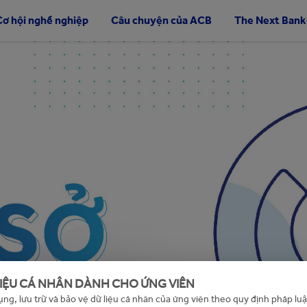
Cơ hội nghề nghiệp
Câu chuyện của ACB
The Next Bank
LIỆU CÁ NHÂN DÀNH CHO ỨNG VIÊN
ụng, lưu trữ và bảo vệ dữ liệu cá nhân của ứng viên theo quy định pháp luậ