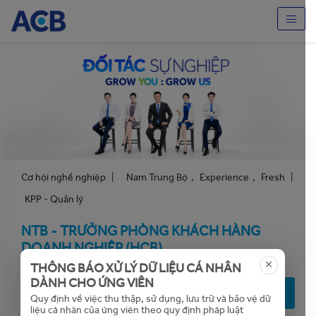
Cơ hội nghề nghiệp
|
Nam Trung Bộ
,
Experience
,
Fresh
|
KPP - Quản lý
NTB - TRƯỞNG PHÒNG KHÁCH HÀNG
DOANH NGHIỆP (HCB)
THÔNG BÁO XỬ LÝ DỮ LIỆU CÁ NHÂN
DÀNH CHO ỨNG VIÊN
NỘP ĐƠN ỨNG TUYỂN
Quy định về việc thu thập, sử dụng, lưu trữ và bảo vệ dữ
liệu cá nhân của ứng viên theo quy định pháp luật