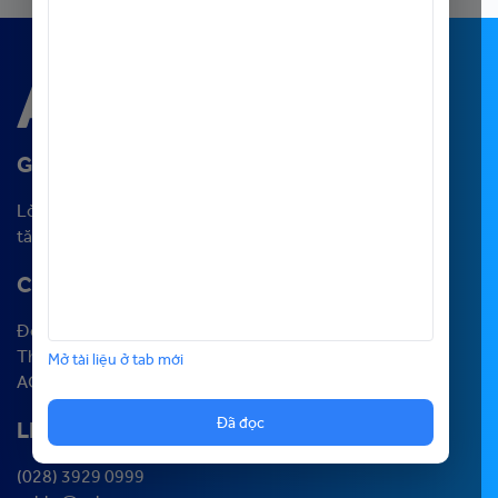
GROW
YOU : GROW US
Lời mời đến với hành trình
tăng trưởng bền vững cùng ACB
CHƯƠNG TRÌNH
Đối tác Sự nghiệp
The Next Banker
Mở tài liệu ở tab mới
ACB Experience
Đã đọc
LIÊN HỆ
(028) 3929 0999