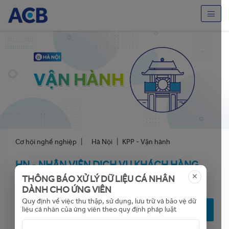
Cơ hội nghề nghiệp
|
Hà Nội
|
KPP - Vận hành
HN - NHÂN VIÊN DỊCH VỤ KHÁCH HÀNG
TIỀN VAY
THÔNG BÁO XỬ LÝ DỮ LIỆU CÁ NHÂN
DÀNH CHO ỨNG VIÊN
Quy định về việc thu thập, sử dụng, lưu trữ và bảo vệ dữ
liệu cá nhân của ứng viên theo quy định pháp luật
NỘP ĐƠN ỨNG TUYỂN