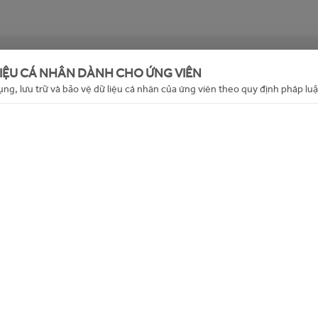
g (hoặc đã hết hạn). Mời bạn xem các tin tuyển dụng khác
LIỆU CÁ NHÂN DÀNH CHO ỨNG VIÊN
đây
ụng, lưu trữ và bảo vệ dữ liệu cá nhân của ứng viên theo quy định pháp luậ
Back to