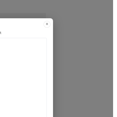
 bằng cách bấm vào
t