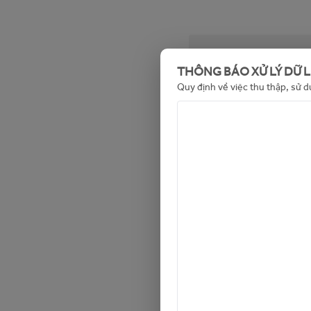
Tin không khả dụn
THÔNG BÁO XỬ LÝ DỮ 
Quy định về việc thu thập, sử d